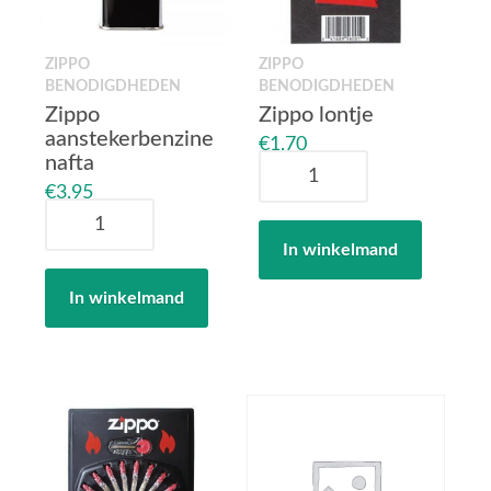
ZIPPO
ZIPPO
BENODIGDHEDEN
BENODIGDHEDEN
Zippo
Zippo lontje
aanstekerbenzine
€
1,70
nafta
Zippo
lontje
€
3,95
Zippo
aantal
aanstekerbenzine
In winkelmand
nafta
aantal
In winkelmand