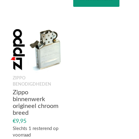
smal
,
damesmodel
aantal
ZIPPO
BENODIGDHEDEN
Zippo
binnenwerk
origineel chroom
breed
€
9,95
Slechts 1 resterend op
voorraad