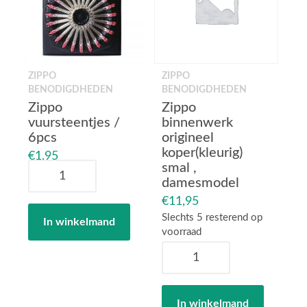
ZIPPO
ZIPPO
BENODIGDHEDEN
BENODIGDHEDEN
Zippo
Zippo
vuursteentjes /
binnenwerk
6pcs
origineel
koper(kleurig)
€
1,95
smal ,
Zippo
damesmodel
vuursteentjes
/
€
11,95
6pcs
Slechts 5 resterend op
In winkelmand
aantal
voorraad
Zippo
binnenwerk
origineel
koper(kleurig)
In winkelmand