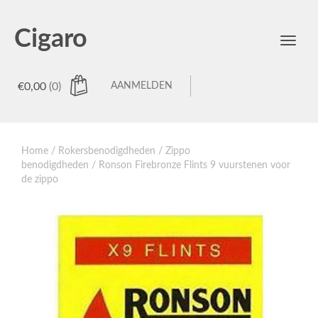
Cigaro
Toggl
menu
€
0,00
(0)
AANMELDEN
Home
/
Rokersbenodigdheden
/
Zippo
benodigdheden
/ Ronson Firebronze Flints 9 vuurstenen voor
de zippo