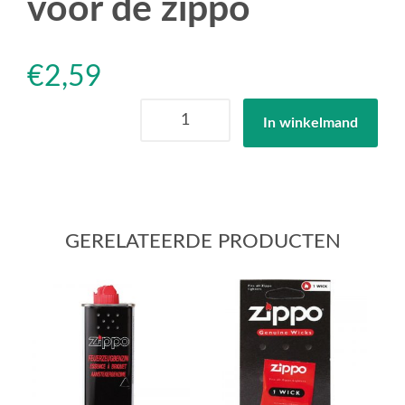
voor de zippo
€
2,59
Ronson
In winkelmand
Firebronze
Flints
9
vuurstenen
voor
de
GERELATEERDE PRODUCTEN
zippo
aantal