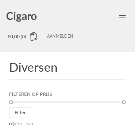
Cigaro
Toggl
menu
€
0,00
(0)
AANMELDEN
Diversen
FILTEREN OP PRIJS
Min.
Max.
Filter
prijs
prijs
Prijs:
€0
—
€20