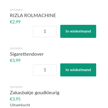
rollbox
aantal
DIVERSEN
RIZLA ROLMACHINE
€
2,99
RIZLA
In winkelmand
ROLMACHINE
aantal
DIVERSEN
Sigarettendover
€
3,99
Sigarettendover
In winkelmand
aantal
DIVERSEN
Zakasbakje goudkleurig
€
3,95
Uitverkocht