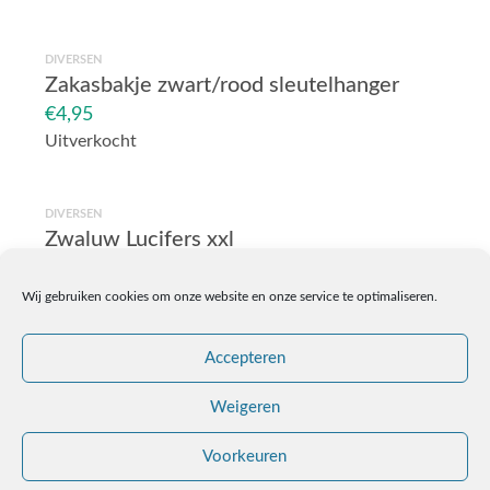
DIVERSEN
Zakasbakje zwart/rood sleutelhanger
€
4,95
Uitverkocht
DIVERSEN
Zwaluw Lucifers xxl
€
1,99
Zwaluw
Wij gebruiken cookies om onze website en onze service te optimaliseren.
In winkelmand
Lucifers
xxl
Accepteren
aantal
Weigeren
Algemene voorwaarden
Leveringsvoorwaarden
Voorkeuren
Medemogelijk gemaakt door besteprijs.nl