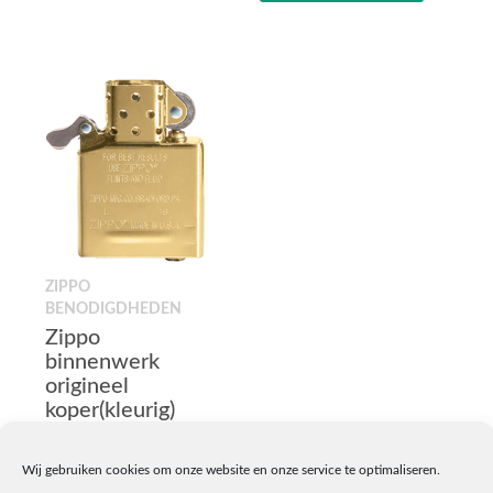
,
damesmodel
aantal
ZIPPO
BENODIGDHEDEN
Zippo
binnenwerk
origineel
koper(kleurig)
breed
€
9,95
Wij gebruiken cookies om onze website en onze service te optimaliseren.
Uitverkocht