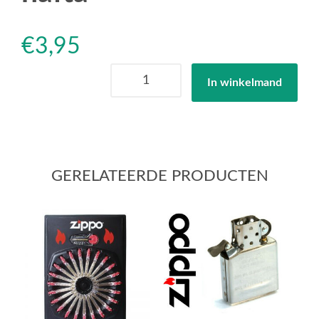
€
3,95
Zippo
In winkelmand
aanstekerbenzine
nafta
aantal
GERELATEERDE PRODUCTEN