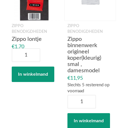
ZIPPO
ZIPPO
BENODIGDHEDEN
BENODIGDHEDEN
Zippo lontje
Zippo
binnenwerk
€
1,70
origineel
Zippo
koper(kleurig)
lontje
smal ,
aantal
damesmodel
In winkelmand
€
11,95
Slechts 5 resterend op
voorraad
Zippo
binnenwerk
origineel
koper(kleurig)
In winkelmand
smal