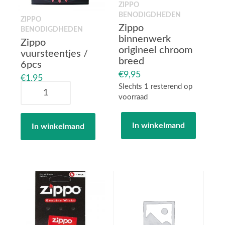
ZIPPO
BENODIGDHEDEN
ZIPPO
Zippo
BENODIGDHEDEN
binnenwerk
Zippo
origineel chroom
vuursteentjes /
breed
6pcs
€
9,95
€
1,95
Zippo
Slechts 1 resterend op
vuursteentjes
voorraad
/
Zippo
6pcs
binnenwerk
In winkelmand
In winkelmand
aantal
origineel
chroom
breed
aantal