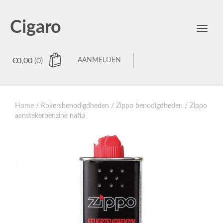
Cigaro
Toggl
menu
€
0,00
(0)
AANMELDEN
Home
/
Rokersbenodigdheden
/
Zippo benodigdheden
/ Zippo
aanstekerbenzine nafta