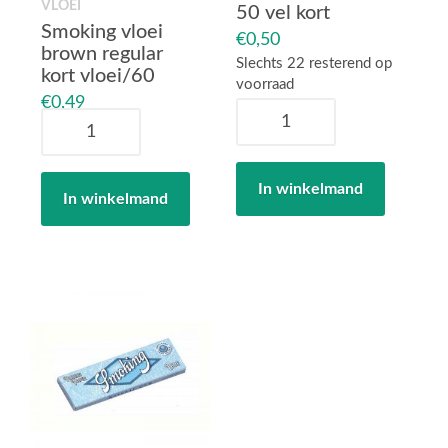
VLOEI
50 vel kort
Smoking vloei
€
0,50
brown regular
Slechts 22 resterend op
kort vloei/60
voorraad
€
0,49
Gizeh
Smoking
rood
vloei
medium-
brown
weight
regular
In winkelmand
50
In winkelmand
kort
vel
vloei/60
kort
aantal
aantal