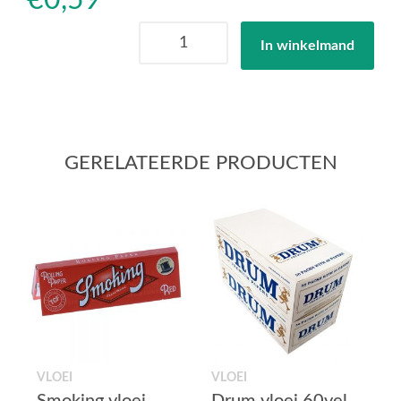
€
0,59
Mascotte
In winkelmand
vloei
special
aantal
GERELATEERDE PRODUCTEN
VLOEI
VLOEI