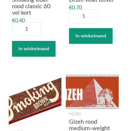
Smoking vloei
Drum vloei 60vel
rood classic 60
€
0,70
vel kort
Drum
vloei
€
0,40
Smoking
60vel
vloei
aantal
In winkelmand
rood
classic
In winkelmand
60
vel
kort
aantal
VLOEI
Gizeh rood
medium-weight