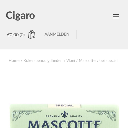
Cigaro
Toggl
menu
€
0,00
(0)
AANMELDEN
Home
/
Rokersbenodigdheden
/
Vloei
/ Mascotte vloei special