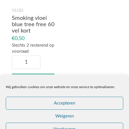
VLOEI
Smoking vloei
blue tree free 60
vel kort
€
0,50
Slechts 2 resterend op
voorraad
Smoking
vloei
blue
tree
In winkelmand
free
Wij gebruiken cookies om onze website en onze service te optimaliseren.
60
vel
kort
Accepteren
aantal
Weigeren
Algemene voorwaarden
Leveringsvoorwaarden