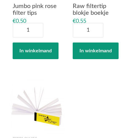
Jumbo pink rose
Raw filtertip
filter tips
blokje boekje
€
0,50
€
0,55
Jumbo
Raw
pink
filtertip
rose
blokje
filter
boekje
In winkelmand
In winkelmand
tips
aantal
aantal