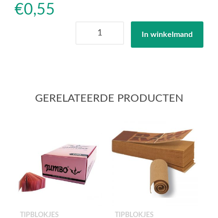
€
0,55
Greengo
In winkelmand
filtertip
blokje
boekje
aantal
GERELATEERDE PRODUCTEN
TIPBLOKJES
TIPBLOKJES