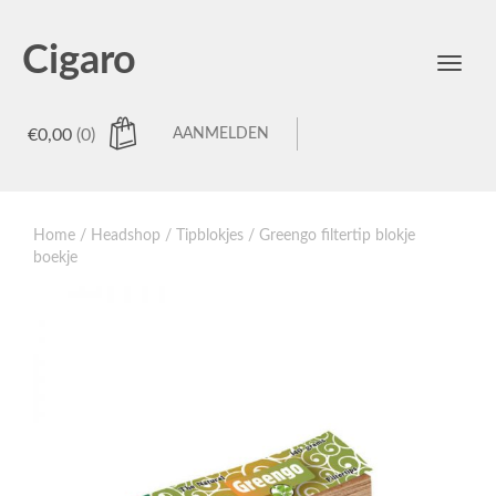
Cigaro
Toggl
menu
€
0,00
(0)
AANMELDEN
Home
/
Headshop
/
Tipblokjes
/ Greengo filtertip blokje
boekje