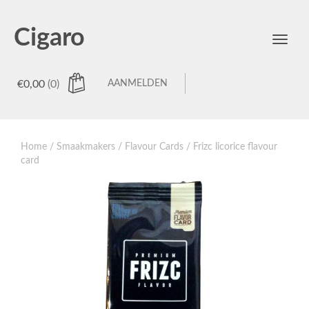
Cigaro
Toggl
menu
€
0,00
(0)
AANMELDEN
Home
/
Smaakmakers
/
Flavour Cards
/ Frizc licorice flavour
card