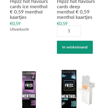
Hipzz hot flavours
Hipzz hot flavours
cards ice menthol
cards deep
€ 0,59 menthol
menthol € 0,59
kaartjes
menthol kaartjes
€
0,59
€
0,59
Hipzz
Uitverkocht
hot
flavours
cards
In winkelmand
deep
menthol
€
0,59
menthol
kaartjes
aantal